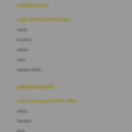
pakaian renang
Bumkins
anak laki-laki (18bln-8thn)
C
atasan
Cetaphil
bawahan
Chicco
setelan
Childlife
jaket
Clevamama
pakaian dalam
Cocolatte
Cottonseeds
pakaian ibu hamil
Cozy N Safe
anak perempuan (18bln-8thn)
Crane
atasan
Cybex
bawahan
D
gaun