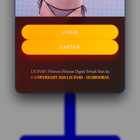
LOGIN
DAFTAR
LICIN4D | Platform Hiburan Digital Terbaik Hari Ini
© COPYRIGHT 2026 LICIN4D - SEOBOOBAT.