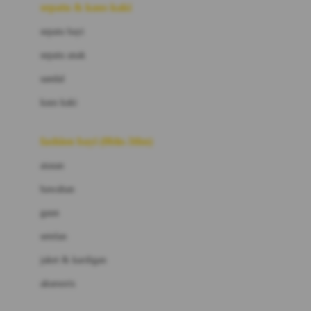
Beauty Barn
sepatu & kaus kaki
Bio Oil
sepatu bayi
Biolane
sepatu anak
Bite Fighters
sandal
Bizzi Growin
kaus kaki
Blackmores
fashion bayi (0bln-3thn)
Blooming Marvellous
atasan
Bonnels
bawahan
Bravado
gaun
Bruder
setelan
Brush Baby
jaket & kardigan
Buds Organics
aksesoris
Bugaboo
Buggygear