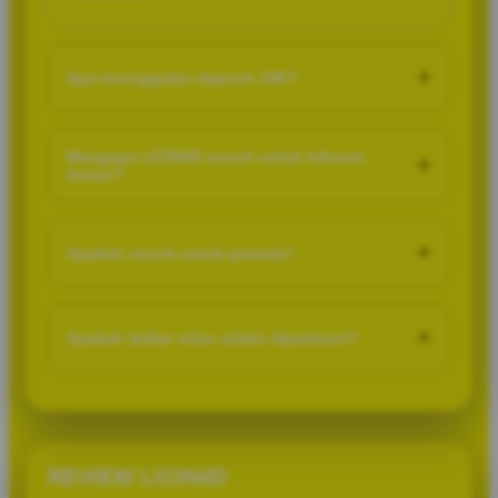
+
Apa keunggulan deposit 10K?
Deposit 10K memungkinkan pemain memulai
permainan dengan modal kecil sehingga lebih hemat
Mengapa LICIN4D cocok untuk hiburan
+
harian?
dan minim risiko.
LICIN4D cocok untuk hiburan harian karena
menyediakan akses praktis, permainan variatif, serta
+
Apakah cocok untuk pemula?
pengalaman yang ringan untuk dinikmati kapan saja.
Sangat cocok karena memudahkan pemain dalam
memilih situs tanpa perlu mencari sendiri.
+
Apakah daftar situs selalu diperbarui?
Ya, LICIN4D menyediakan layanan dukungan 24 jam
untuk membantu pengguna saat membutuhkan
informasi atau mengalami kendala selama mengakses
platform.
REVIEW LICIN4D