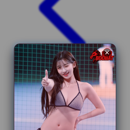
Xootz
Y
Yamatoya
Z
Zaxy
Zoggs
0-9
4Moms
59S