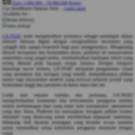
Earn
1.000.000
-
10.000.000
Bonus
Use Installment Options from
.
Laarn more
Q
Available for :
home delivery
QV Baby
store pickup
R
LICIN4D
telah mengukuhkan posisinya sebagai pemimpin dalam
industri hiburan digital dengan menghadirkan ekosistem yang
Real Shades
canggih dan sangat responsif bagi para penggunanya. Mengusung
filosofi kecepatan dan kemudahan akses, platform ini menawarkan
Red Castle
antarmuka yang sangat mulus, meminimalkan hambatan teknis yang
sering ditemui pada layanan serupa lainnya. Dengan integrasi
Ribbon Madness
teknologi server terbaru, LICIN4D menjamin pengalaman visual
yang memukau dan navigasi yang intuitif, menjadikannya pilihan
S
utama bagi masyarakat modern yang mencari pelarian positif yang
berkualitas tinggi dan prestisius di dunia maya hari ini.
Sebamed
Lebih dari sekadar estetika dan performa, LICIN4D
Silver Cross
memprioritaskan keamanan dan kenyamanan pengguna melalui
sistem perlindungan data yang ketat serta transparansi operasional
Simply Idea
yang luar biasa. Platform ini menyajikan beragam pilihan konten
interaktif yang dirancang untuk memberikan kepuasan maksimal,
Skip Hop
didukung oleh layanan pelanggan yang tersedia secara nonstop
untuk memastikan setiap kebutuhan pengguna terpenuhi dengan
Spectra
cepat.