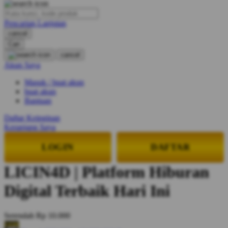
O
Pencarian Lanjutan
Oh Ma Grain
cancel
Okiedog
Cari
cancel
P
Akun Saya
Masuk / buat akun
Peachy
buat akun
Phil & Ted's
Bantuan
Philips Avent
Daftar Keinginan
Keranjang Saya
Pigeon
LOGIN
DAFTAR
Playgro
LICIN4D | Platform Hiburan
Poled Global
Digital Terbaik Hari Ini
Ponycycle
Puma
Serendah
Rp 10.000
Pureats