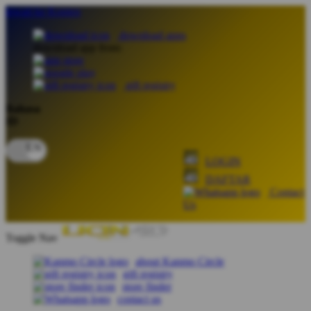
lewati ke Konten
download apps
download app from:
gift registry
Bahasa
ID
LOGIN
DAFTAR
Contact
Us
Toggle Nav
about Kanmo Circle
gift registry
store finder
contact us